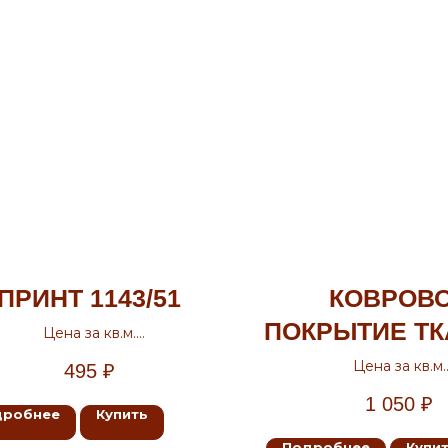
ПРИНТ 1143/51
КОВРОВ
ПОКРЫТИЕ Т
Цена за кв.м.
Ширина 2м, 3м, 3.5м, 4м
ДЕ ЛЮК
Цена за кв.м.
495
₽
Ширина 2м., 4
1 050
₽
дробнее
Купить
Подробнее
Купи