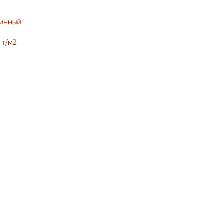
шинный
 т/м2