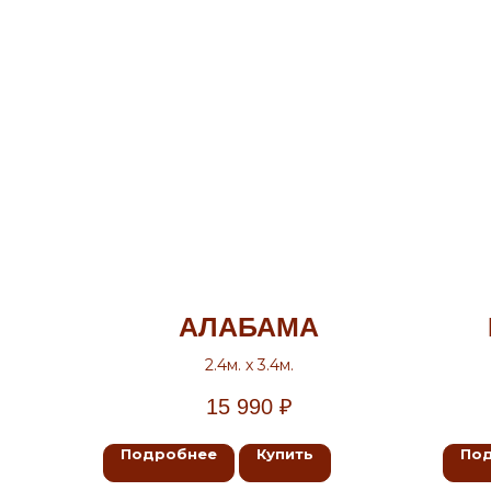
АЛАБАМА
2.4м. х 3.4м.
15 990
₽
Подробнее
Купить
По