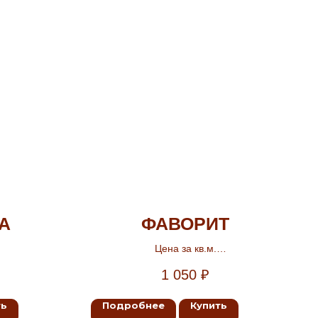
А
ФАВОРИТ
Цена за кв.м.
Ширина 2.5м, 3м, 3.5м, 4м
1 050
₽
ть
Подробнее
Купить