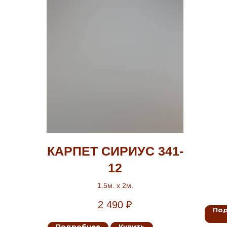
КАРПЕТ СИРИУС 341-
12
1.5м. х 2м.
2 490
₽
По
Подробнее
Купить