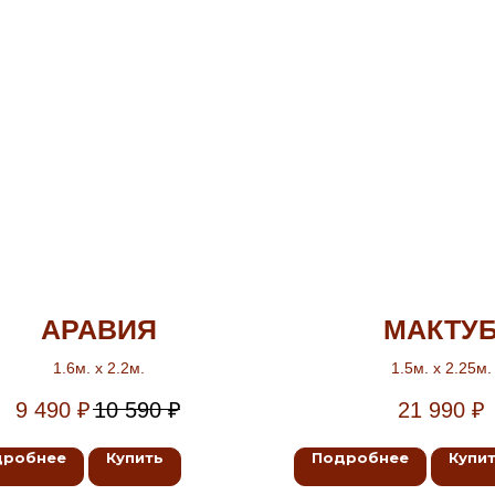
АРАВИЯ
МАКТУ
1.6м. х 2.2м.
1.5м. х 2.25м.
9 490
₽
10 590
₽
21 990
₽
дробнее
Купить
Подробнее
Купи