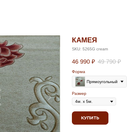
КАМЕЯ
SKU:
5265G cream
46 990
₽
49 790
₽
Форма
Прямоугольный
Размер
КУПИТЬ