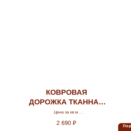
КОВРОВАЯ
ДОРОЖКА ТКАННАЯ
ГРАФФ
Цена за кв.м.
Ширина 0.8м.,1м.
2 690
₽
По