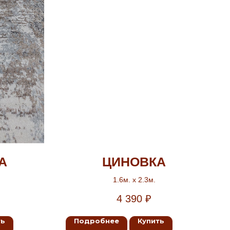
А
ЦИНОВКА
1.6м. х 2.3м.
4 390
₽
ть
Подробнее
Купить