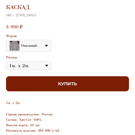
КАСКАД
SKU:
27103_24055
3 990
₽
Форма
Овальный
Размер
КУПИТЬ
1м. х 2м.
Страна производства: Россия
Состав: Хит-Сет 100%
Высота ворса: 10 мм
Плотность изделия: 384 000 т/м2