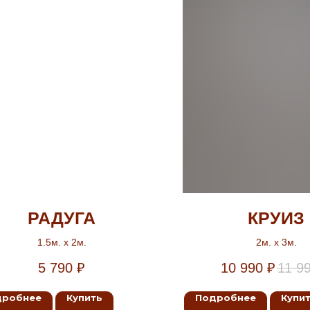
РАДУГА
КРУИЗ
1.5м. х 2м.
2м. х 3м.
5 790
₽
10 990
₽
11 9
дробнее
Купить
Подробнее
Купи