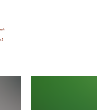
ный
м2