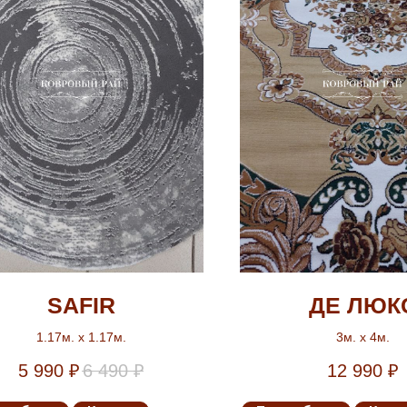
SAFIR
ДЕ ЛЮК
1.17м. х 1.17м.
3м. х 4м.
5 990
₽
6 490
₽
12 990
₽