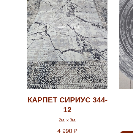
КАРПЕТ СИРИУС 344-
12
2м. х 3м.
4 990
₽