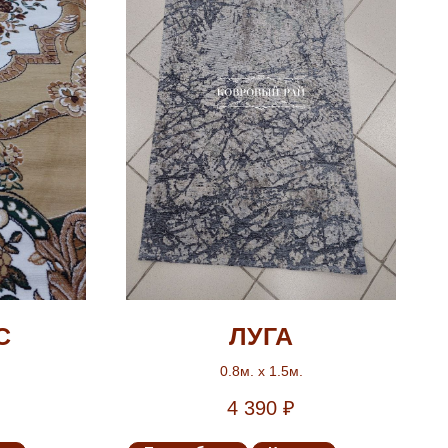
С
ЛУГА
0.8м. х 1.5м.
4 390
₽