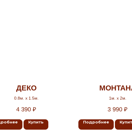
ДЕКО
МОНТАН
0.8м. х 1.5м.
1м. х 2м.
4 390
₽
3 990
₽
дробнее
Купить
Подробнее
Купи