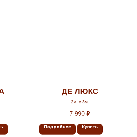
А
ДЕ ЛЮКС
2м. х 3м.
7 990
₽
ть
Подробнее
Купить