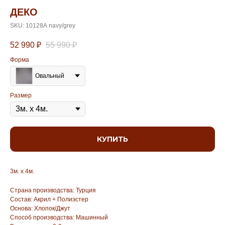
ДЕКО
SKU:
10128А navy/grey
52 990
₽
55 990
₽
Форма
Овальный
Размер
КУПИТЬ
3м. х 4м.
Страна производства: Турция
Состав: Акрил + Полиэстер
Основа: Хлопок/Джут
Способ производства: Машинный