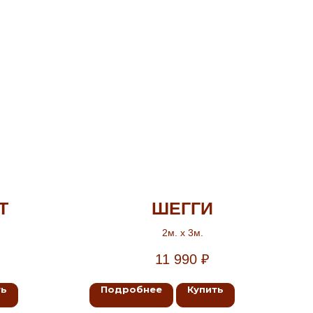
Т
ШЕГГИ
2м. х 3м.
11 990
₽
ть
Подробнее
Купить