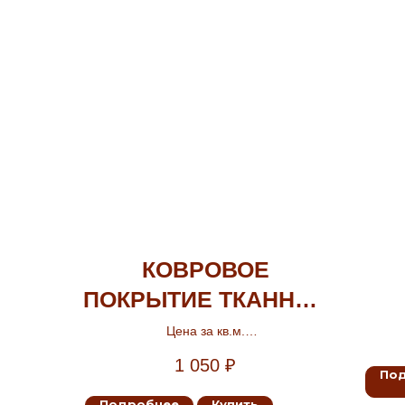
КОВРОВОЕ
ПОКРЫТИЕ ТКАННОЕ
КУБА
Цена за кв.м.
Ширина 3м.
1 050
₽
По
Подробнее
Купить