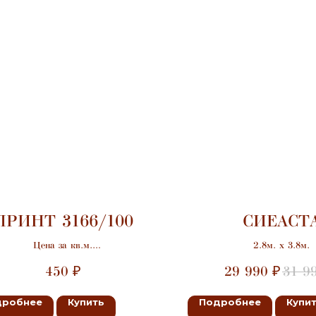
ПРИНТ 3166/100
СИЕАСТ
Цена за кв.м.
2.8м. х 3.8м.
Ширина 3.5м
450
29 990
31 9
₽
₽
дробнее
Купить
Подробнее
Купи