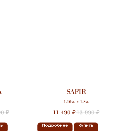
А
SAFIR
1.16м. х 1.8м.
90
11 490
13 990
₽
₽
₽
ть
Подробнее
Купить