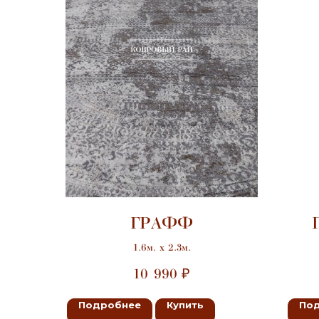
ГРАФФ
1.6м. х 2.3м.
10 990
₽
Подробнее
Купить
По