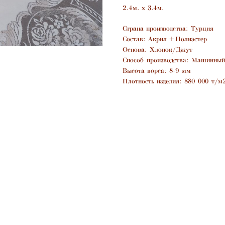
2.4м. х 3.4м.
Страна производства: Турция
Состав: Акрил + Полиэстер
Основа: Хлопок/Джут
Способ производства: Машинный
Высота ворса: 8-9 мм
Плотность изделия: 880 000 т/м