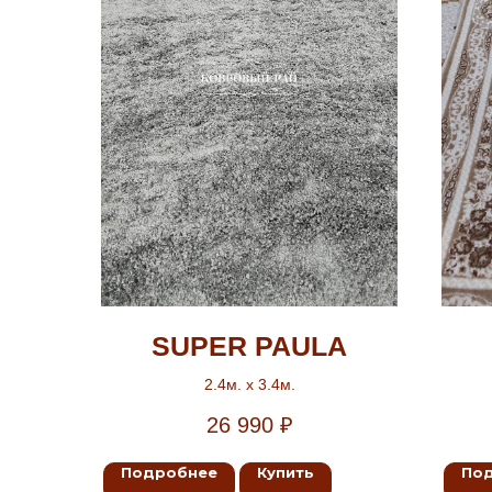
SUPER PAULA
2.4м. х 3.4м.
26 990
₽
Подробнее
Купить
По