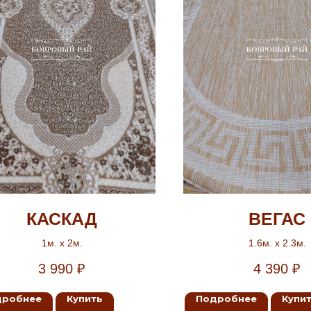
КАСКАД
ВЕГАС
1м. х 2м.
1.6м. х 2.3м.
3 990
₽
4 390
₽
дробнее
Купить
Подробнее
Купи