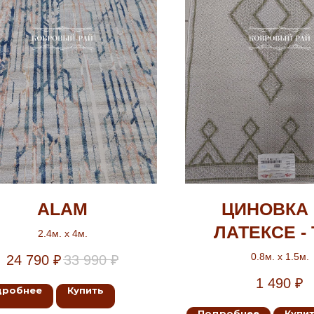
ALAM
ЦИНОВКА
ЛАТЕКСЕ -
2.4м. х 4м.
0.8м. х 1.5м.
24 790
₽
33 990
₽
1 490
₽
дробнее
Купить
Подробнее
Купи