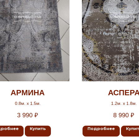
АРМИНА
АСПЕР
0.8м. х 1.5м.
1.2м. х 1.8м.
3 990
₽
8 990
₽
дробнее
Купить
Подробнее
Купи