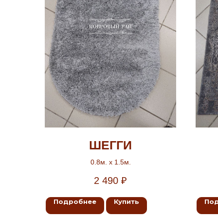
ШЕГГИ
0.8м. х 1.5м.
2 490
₽
Подробнее
Купить
По