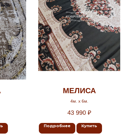
А
МЕЛИСА
4м. х 6м.
43 990
₽
ть
Подробнее
Купить