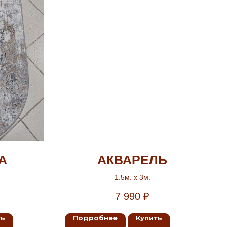
А
АКВАРЕЛЬ
1.5м. х 3м.
7 990
₽
ть
Подробнее
Купить