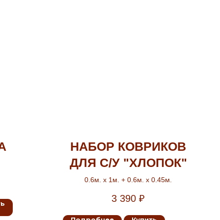
А
НАБОР КОВРИКОВ
ДЛЯ С/У "ХЛОПОК"
0.6м. х 1м. + 0.6м. х 0.45м.
3 390
₽
ть
Подробнее
Купить