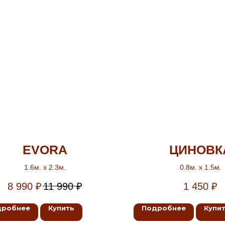
EVORA
ЦИНОВК
1.6м. х 2.3м.
0.8м. х 1.5м.
8 990
₽
11 990
₽
1 450
₽
дробнее
Купить
Подробнее
Купи