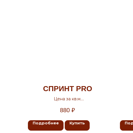
СПРИНТ PRO
Цена за кв.м.
Ширина 2.5м, 3м, 3.5м, 4м
880
₽
Подробнее
Купить
По