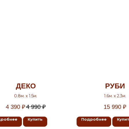
ДЕКО
РУБИ
0.8м. х 1.5м.
1.6м. х 2.3м.
4 390
₽
4 990
₽
15 990
₽
дробнее
Купить
Подробнее
Купи